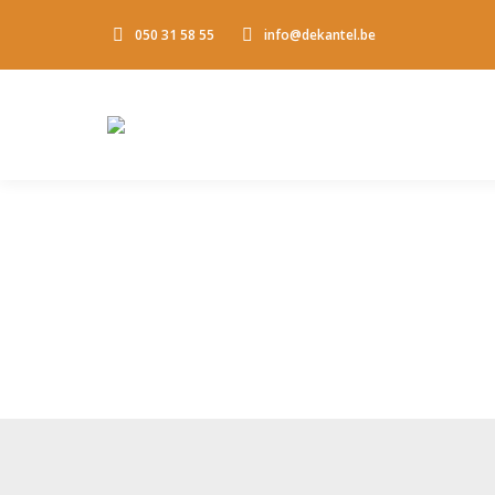
050 31 58 55
info@dekantel.be
Gewoon samen
Binnenkort start het project ‘Gewoon Samen’: 
plek buiten de leefgroep. Zo krijgen ze nog m
verschillende soorten…
Read more