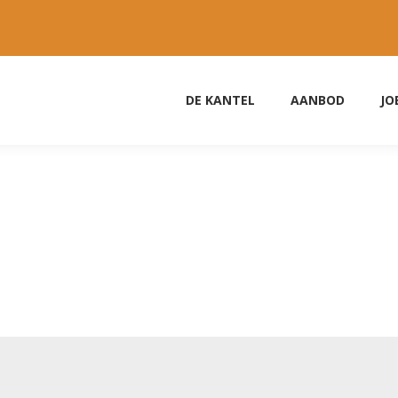
DE KANTEL
AANBOD
JO
een samenwerking met De Kantel. Dit project geeft baby’s en jonge kin
eer kansen om hun leefwereld te verruimen. De nood van elk kind ver