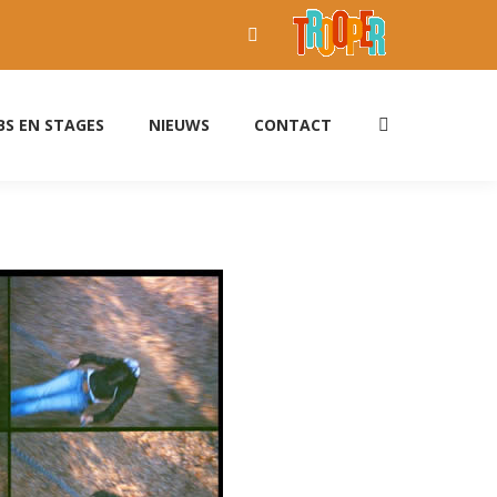
Facebook
page
opens
BS EN STAGES
NIEUWS
CONTACT
Search:
in
new
window