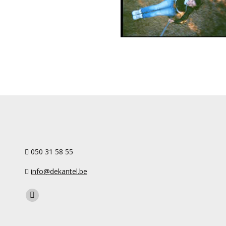
050 31 58 55
info@dekantel.be
Find us on:
Facebook
page