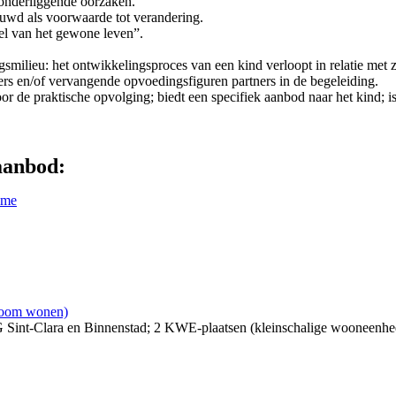
 onderliggende oorzaken.
uwd als voorwaarde tot verandering.
tel van het gewone leven”.
milieu: het ontwikkelingsproces van een kind verloopt in relatie met zij
uders en/of vervangende opvoedingsfiguren partners in de begeleiding.
voor de praktische opvolging; biedt een specifiek aanbod naar het kind;
aanbod:
name
onoom wonen)
 Sint-Clara en Binnenstad; 2 KWE-plaatsen (kleinschalige wooneenhe