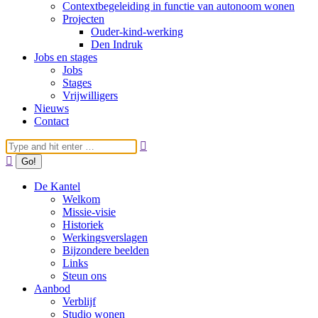
Contextbegeleiding in functie van autonoom wonen
Projecten
Ouder-kind-werking
Den Indruk
Jobs en stages
Jobs
Stages
Vrijwilligers
Nieuws
Contact
Search:
De Kantel
Welkom
Missie-visie
Historiek
Werkingsverslagen
Bijzondere beelden
Links
Steun ons
Aanbod
Verblijf
Studio wonen