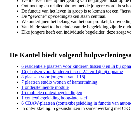
We focussen niet op het gedrag van de jongere maar op de
Ontmoeting en relatieopbouw met de jongere wordt bescho
De functie van het leven in groep is te komen tot een “hers
De “gewone” opvoedingstaken staan centraal.
We onderlijnen het belang van het oorspronkelijk opvoedings
Van bij de start tot het einde van de begeleiding zijn de o
Elke jongere heeft een individuele begeleider: deze zorgt 
De Kantel biedt volgend hulpverlenings
6 residentiële plaatsen voor kinderen tussen 0 en 3j bij op
16 plaatsen voor kinderen tussen 2.5 en 14j bij opname
8 plaatsen voor jongeren vanaf 15j
7 plaatsen studio wonen of kamertraining
1 ondersteunende module
15 mobiele contextbegeleidingen
1 contextbegeleiding hoog-intensief
6 CBAW-plaatsen (contextbegeleiding in functie van aut
in ontwikkeling: 5 gezinshuizen in samenwerking met CKG