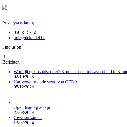
Privacyverklaring
050 31 58 55
info@dekantel.be
Find us on:
Facebook
page
Berichten
opens
Word jij gezinshuisouder? Kom naar de info-avond in De Kante
in
02/10/2025
new
Hartverwarmende steun van CERA
window
05/12/2024
Opendeurdag 26 april
27/03/2024
Gewoon samen
13/02/2024