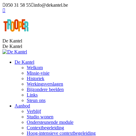
Skip
050 31 58 55
info@dekantel.be
to
Facebook
content
page
opens
in
new
window
De Kantel
De Kantel
De Kantel
Welkom
Missie-visie
Historiek
Werkingsverslagen
Bijzondere beelden
Links
Steun ons
Aanbod
Verblijf
Studio wonen
Ondersteunende module
Contextbegeleiding
Hoog-intensieve contextbegeleiding