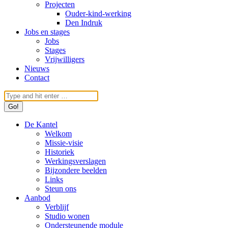
Projecten
Ouder-kind-werking
Den Indruk
Jobs en stages
Jobs
Stages
Vrijwilligers
Nieuws
Contact
Search:
De Kantel
Welkom
Missie-visie
Historiek
Werkingsverslagen
Bijzondere beelden
Links
Steun ons
Aanbod
Verblijf
Studio wonen
Ondersteunende module