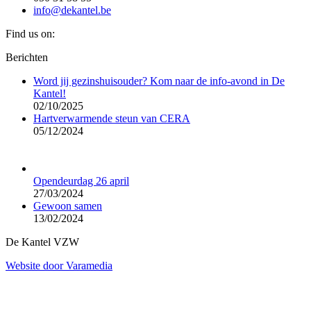
info@dekantel.be
Find us on:
Facebook
Berichten
page
Word jij gezinshuisouder? Kom naar de info-avond in De
opens
Kantel!
in
02/10/2025
new
Hartverwarmende steun van CERA
window
05/12/2024
Opendeurdag 26 april
27/03/2024
Gewoon samen
13/02/2024
De Kantel VZW
Website door Varamedia
t