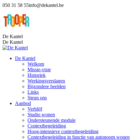
Skip
050 31 58 55
info@dekantel.be
to
Facebook
content
page
opens
in
De Kantel
new
De Kantel
window
De Kantel
Welkom
Missie-visie
Historiek
Werkingsverslagen
Bijzondere beelden
Links
Steun ons
Aanbod
Verblijf
Studio wonen
Ondersteunende module
Contextbegeleiding
Hoog-intensieve contextbegeleiding
Contextbegeleiding in functie van autonoom wonen