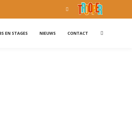
Facebook
page
opens
BS EN STAGES
NIEUWS
CONTACT
Search:
in
new
window