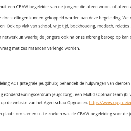
anuit een CBAW-begeleider van de jongere die alleen woont of alleen
ele doelstellingen kunnen gekoppeld worden aan deze begeleiding. We 
n. Ook op vlak van school, vrije tijd, boekhouding, medisch, relaties
netwerk uit waarbij de jongere ook na onze inbreng beroep op kan 
p vraag met zes maanden verlengd worden.
deling ACT (integrale jeugdhulp) behandelt de hulpvragen van cliënte
Ondersteuningscentrum Jeugdzorg), een Multidisciplinair team (bijv.
en op de website van het Agentschap Opgroeien:
https://www.opgroeie
n plaats om samen uit te zoeken wat de CBAW-begeleiding voor de j