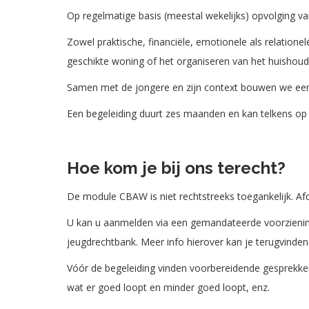
Op regelmatige basis (meestal wekelijks) opvolging v
Zowel praktische, financiële, emotionele als relation
geschikte woning of het organiseren van het huishoude
Samen met de jongere en zijn context bouwen we een 
Een begeleiding duurt zes maanden en kan telkens o
Hoe kom je bij ons terecht?
De module CBAW is niet rechtstreeks toegankelijk. Af
U kan u aanmelden via een gemandateerde voorziening (
jeugdrechtbank. Meer info hierover kan je terugvind
Vóór de begeleiding vinden voorbereidende gesprekke
wat er goed loopt en minder goed loopt, enz.