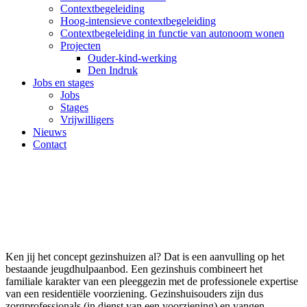
Contextbegeleiding
Hoog-intensieve contextbegeleiding
Contextbegeleiding in functie van autonoom wonen
Projecten
Ouder-kind-werking
Den Indruk
Jobs en stages
Jobs
Stages
Vrijwilligers
Nieuws
Contact
Ken jij het concept gezinshuizen al? Dat is een aanvulling op het
bestaande jeugdhulpaanbod. Een gezinshuis combineert het
familiale karakter van een pleeggezin met de professionele expertise
van een residentiële voorziening. Gezinshuisouders zijn dus
zorgprofessionals (in dienst van een voorziening) en vangen