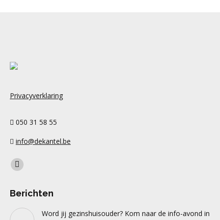
Privacyverklaring
050 31 58 55
info@dekantel.be
Find us on:
Facebook
page
Berichten
opens
in
Word jij gezinshuisouder? Kom naar de info-avond in